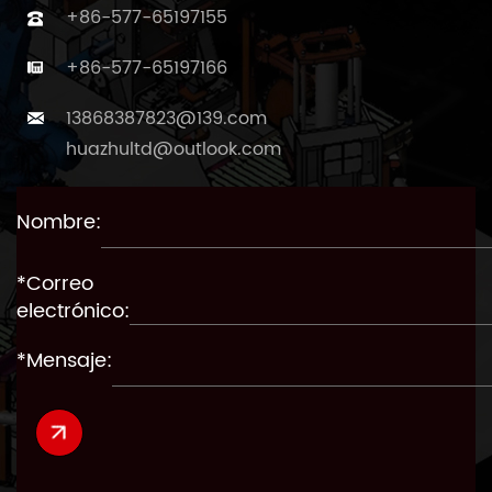
+86-577-65197155
+86-577-65197166
13868387823@139.com
huazhultd@outlook.com
Nombre:
*Correo
electrónico:
*Mensaje: